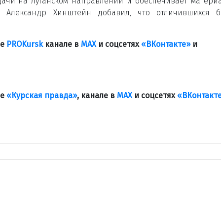
дачи на луганском направлении и обеспечивает матери
. Александр Хинштейн добавил, что отличившихся б
ле
PROKursk
канале в
МАХ
и соцсетях
«ВКонтакте»
и
ле
«Курская правда»
, канале в
МАХ
и соцсетях
«ВКонтакт