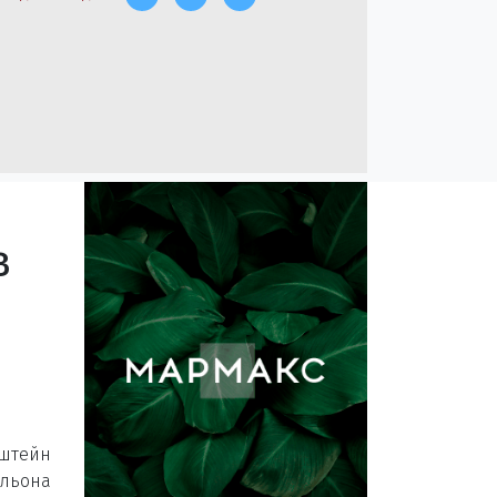
в
штейн
льона