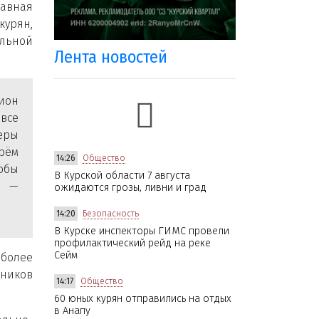
авная
урян,
льной
Лента новостей
ион
все
еры
рём
14:26
Общество
обы
В Курской области 7 августа
, —
ожидаются грозы, ливни и град
14:20
Безопасность
В Курске инспекторы ГИМС провели
профилактический рейд на реке
Сейм
 более
тников
14:17
Общество
60 юных курян отправились на отдых
в Анапу