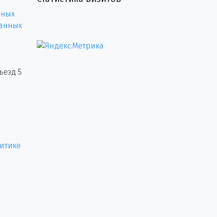
нных
данных
ъезд 5
итике