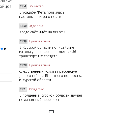
ально-
ойцов
13:51
Общество
В усадьбе Фета появилась
настольная игра о поэте
13:50
Здоровье
Когда счёт идёт на минуты
13:39
Происшествия
В Курской области полицейские
е»
и
изъяли у несовершеннолетних 56
транспортных средств
13:28
Происшествия
Следственный комитет расследует
дело о гибели 15-летнего подростка
в Курской области
13:23
Общество
В полдень в Курской области звучал
поминальный перезвон