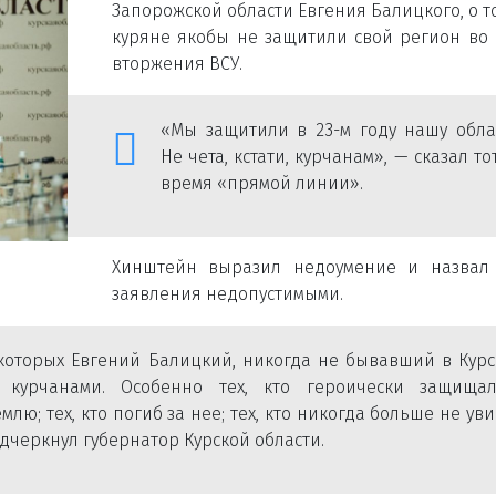
Запорожской области Евгения Балицкого, о то
куряне якобы не защитили свой регион во
вторжения ВСУ.
«Мы защитили в 23-м году нашу обла
Не чета, кстати, курчанам», — сказал то
время «прямой линии».
Хинштейн выразил недоумение и назвал 
заявления недопустимыми.
 которых Евгений Балицкий, никогда не бывавший в Кур
 курчанами. Особенно тех, кто героически защища
ю; тех, кто погиб за нее; тех, кто никогда больше не ув
одчеркнул губернатор Курской области.