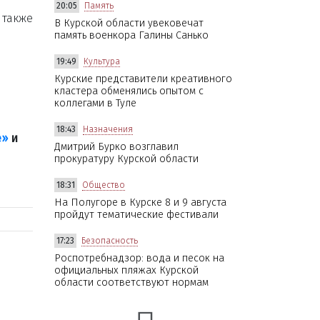
20:05
Память
 также
В Курской области увековечат
память военкора Галины Санько
19:49
Культура
Курские представители креативного
кластера обменялись опытом с
коллегами в Туле
18:43
Назначения
е»
и
Дмитрий Бурко возглавил
прокуратуру Курской области
18:31
Общество
На Полугоре в Курске 8 и 9 августа
пройдут тематические фестивали
17:23
Безопасность
Роспотребнадзор: вода и песок на
официальных пляжах Курской
области соответствуют нормам