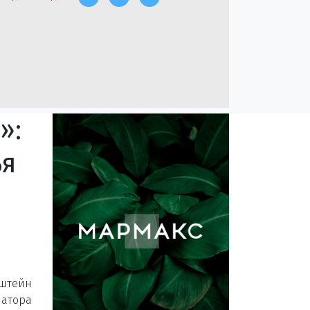
»:
ья
нштейн
атора