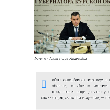
Фото: тгк Александра Хинштейна
«Они оскорбляют всех курян,
области, ошибочно именует
продолжает защищать нашу земл
своих отцов, сыновей и мужей», — п