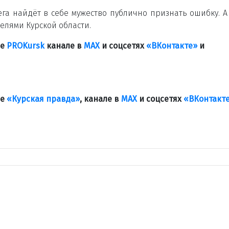
га найдёт в себе мужество публично признать ошибку. А
телями Курской области.
ле
PROKursk
канале в
МАХ
и соцсетях
«ВКонтакте»
и
ле
«Курская правда»
, канале в
МАХ
и соцсетях
«ВКонтакт