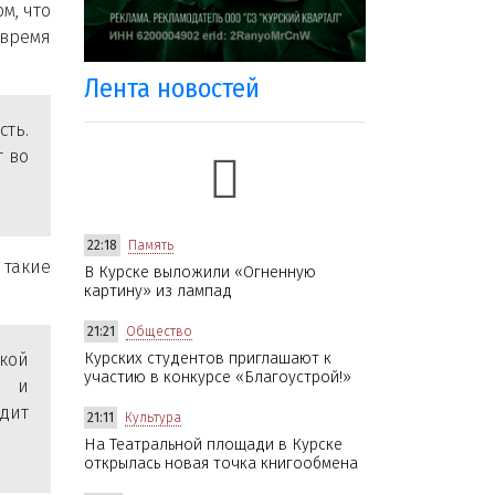
м, что
 время
Лента новостей
сть.
т во
22:18
Память
такие
В Курске выложили «Огненную
картину» из лампад
21:21
Общество
ской
Курских студентов приглашают к
участию в конкурсе «Благоустрой!»
л и
идит
21:11
Культура
На Театральной площади в Курске
открылась новая точка книгообмена