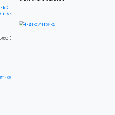
нных
данных
ъезд 5
итике