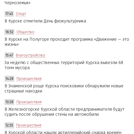
Черноземья»
17:43
Спорт
В Курске отметили День физкультурника
16:52
Общество
В Курске на Полугоре проходит программа «Движение — это
жизнь»
15:47
Благоустройство
За неделю с общественных территорий Курска вывезли 68
тонн мусора
14:28
Происшествия
В Знаменской роще Курска поисковики обнаружили новые
страшные находки
13:28
Происшествия
В Железногорске Курской области предпринимателя будут
судить после обрушения стены на автомобили
12:35
Происшествия
В Курской области нашли артиллерийский снаряд времён