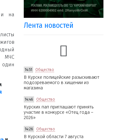
ли на
Лента новостей
листы
игов
водный
д МЧС
 один
14:51
Общество
В Курске полицейские разыскивают
подозреваемого в хищении из
м
магазина
я
14:46
Общество
Курских пап приглашают принять
участие в конкурсе «Отец года –
2026»
14:26
Общество
В Курской области 7 августа
е»
и