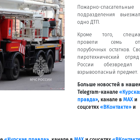
Пожарно-спасательные
подразделения выезжа
одно ДТП.
Кроме того, специа
провели семь отж
порубочных остатков. С
пиротехнический отря
России обезвредил
взрывоопасный предмет.
Больше новостей в наше
Telegram-канале
«Курска
правда»
, канале в
МАХ
и
соцсетях
«ВКонтакте»
и
ле
«Курская правда»
, канале в
МАХ
и соцсетях
«ВКонтакт