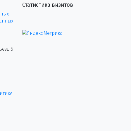
Статистика визитов
нных
данных
ъезд 5
итике