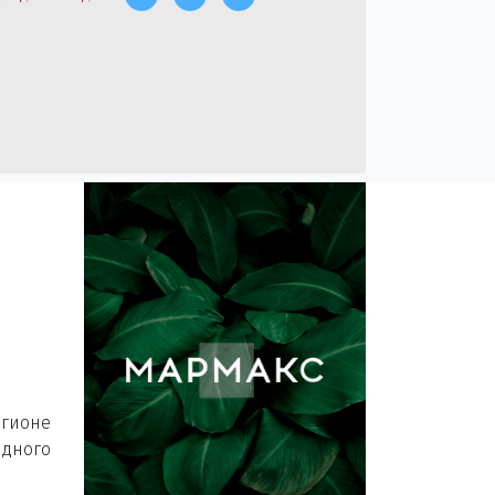
егионе
дного