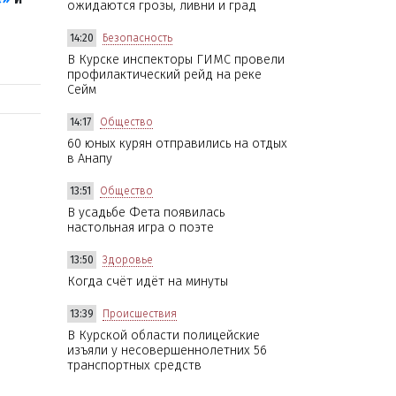
ожидаются грозы, ливни и град
14:20
Безопасность
В Курске инспекторы ГИМС провели
профилактический рейд на реке
Сейм
14:17
Общество
60 юных курян отправились на отдых
в Анапу
13:51
Общество
В усадьбе Фета появилась
настольная игра о поэте
13:50
Здоровье
Когда счёт идёт на минуты
13:39
Происшествия
В Курской области полицейские
изъяли у несовершеннолетних 56
транспортных средств