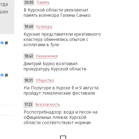
20:05
Память
гда
В Курской области увековечат
ших
память военкора Галины Санько
19:49
Культура
Курские представители креативного
кластера обменялись опытом с
е»
и
коллегами в Туле
18:43
Назначения
Дмитрий Бурко возглавил
прокуратуру Курской области
е»
и
18:31
Общество
На Полугоре в Курске 8 и 9 августа
пройдут тематические фестивали
17:23
Безопасность
Роспотребнадзор: вода и песок на
официальных пляжах Курской
области соответствуют нормам