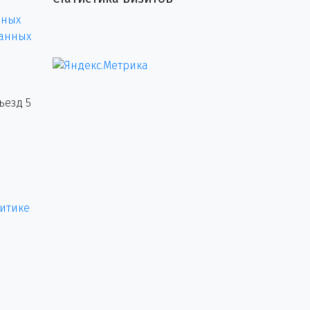
нных
данных
ъезд 5
итике