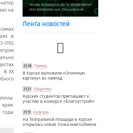
натор
вал на
Лента новостей
самых
ших в
3–1765
етром
ально
дества
22:18
Память
. В XX
В Курске выложили «Огненную
картину» из лампад
обного
21:21
Общество
Курских студентов приглашают к
влены.
участию в конкурсе «Благоустрой!»
 храм.
е годы
21:11
Культура
На Театральной площади в Курске
открылась новая точка книгообмена