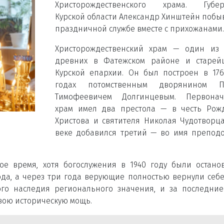
Христорождественского храма. Губер
Курской области Александр Хинштейн побы
праздничной службе вместе с прихожанами.
Христорождественский храм — один из 
древних в Фатежском районе и старей
Курской епархии. Он был построен в 176
годах потомственным дворянином П
Тимофеевичем Долгинцевым. Первонач
храм имел два престола — в честь Рож
Христова и святителя Николая Чудотворца
веке добавился третий — во имя препод
е время, хотя богослужения в 1940 году были остано
ода, а через три года верующие полностью вернули себе
ого наследия регионального значения, и за последни
вою историческую мощь.