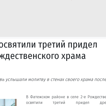
 освятили третий придел
ждественского храма
вь услышали молитву в стенах своего храма посл
В Фатежском районе в селе 2-е Рождеств
освятили третий придел древ