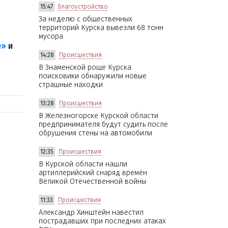
15:47
Благоустройство
За неделю с общественных
территорий Курска вывезли 68 тонн
мусора
е»
и
14:28
Происшествия
В Знаменской роще Курска
поисковики обнаружили новые
страшные находки
13:28
Происшествия
В Железногорске Курской области
предпринимателя будут судить после
обрушения стены на автомобили
12:35
Происшествия
В Курской области нашли
артиллерийский снаряд времён
Великой Отечественной войны
11:33
Происшествия
Александр Хинштейн навестил
пострадавших при последних атаках