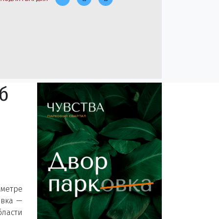
б
ометре
овка —
бласти