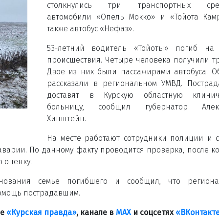
столкнулись три транспортных сред
автомобили «Опель Мокко» и «Тойота Кам
также автобус «Нефаз».
53-летний водитель «Тойоты» погиб на 
происшествия. Четыре человека получили т
Двое из них были пассажирами автобуса. О
рассказали в региональном УМВД. Постра
доставят в Курскую областную клинич
больницу, сообщил губернатор Алек
Хинштейн.
На месте работают сотрудники полиции и 
аварии. По данному факту проводится проверка, после к
 оценку.
нования семье погибшего и сообщил, что региона
омощь пострадавшим.
ле
«Курская правда»
, канале в
МАХ
и соцсетях
«ВКонтакт