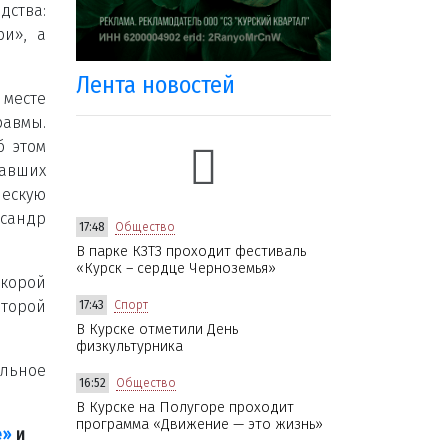
ства:
ри», а
Лента новостей
месте
равмы.
б этом
давших
ескую
сандр
17:48
Общество
В парке КЗТЗ проходит фестиваль
«Курск – сердце Черноземья»
скорой
оторой
17:43
Спорт
В Курске отметили День
физкультурника
льное
16:52
Общество
В Курске на Полугоре проходит
программа «Движение — это жизнь»
е»
и