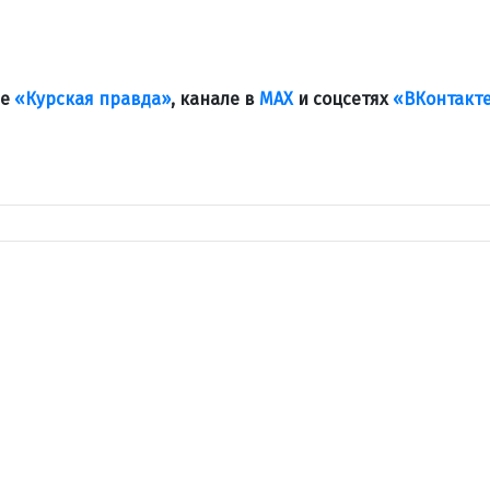
ле
«Курская правда»
, канале в
МАХ
и соцсетях
«ВКонтакт