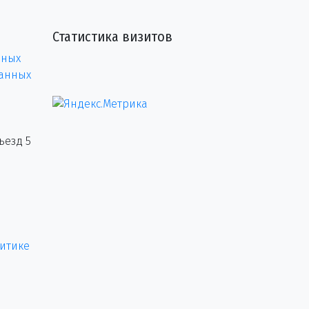
Статистика визитов
нных
данных
ъезд 5
итике