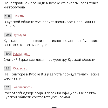
На Театральной площади в Курске открылась новая точка
книгообмена
20:05
Память
В Курской области увековечат память военкора Галины
Санько
19:49
Культура
Курские представители креативного кластера обменялись
опытом с коллегами в Туле
18:43
Назначения
Дмитрий Бурко возглавил прокуратуру Курской области
18:31
Общество
На Полугоре в Курске 8 и 9 августа пройдут тематические
фестивали
17:23
Безопасность
Роспотребнадзор: вода и песок на официальных пляжах
Курской области соответствуют нормам