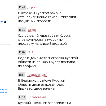
16:43
Дороги
В Курске и Курском районе
установили новые камеры фиксации
нарушений скорости
е»
и
16:30
Закон
Суд обязал Спецавтобазу Курска
отремонтировать мусорную
площадку на улице Заводской
16:02
ЖКХ
Вода в дома Железногорска Курской
области из-за жары будет поступать
по графику
15:51
Происшествия
В Беловском районе Курской
области дрон атаковал село
Вишнево, двое ранены
 СВО
15:50
Образование
Курский школьник отправился на