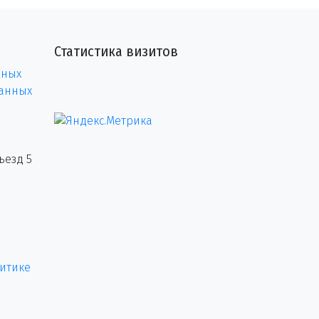
Статистика визитов
нных
данных
ъезд 5
итике