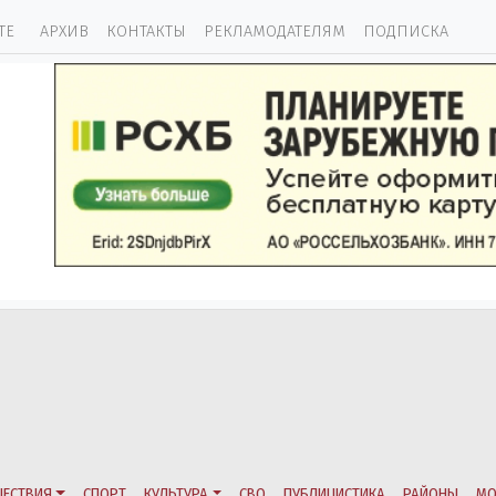
ТЕ
АРХИВ
КОНТАКТЫ
РЕКЛАМОДАТЕЛЯМ
ПОДПИСКА
ЕСТВИЯ
СПОРТ
КУЛЬТУРА
СВО
ПУБЛИЦИСТИКА
РАЙОНЫ
МО