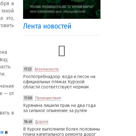
абря в
 такой
а это,
Лента новостей
овать
она
вцу,
часть
17:23
Безопасность
ле.
Роспотребнадзор: вода и песок на
официальных пляжах Курской
ачения
области соответствуют нормам
е — от
17:00
Происшествия
Курянина лишили прав на два года
за сильное опьянение за рулём
вать в
16:45
Дороги
В Курске выполнили более половины
е»
и
плана капитального ремонта дорог