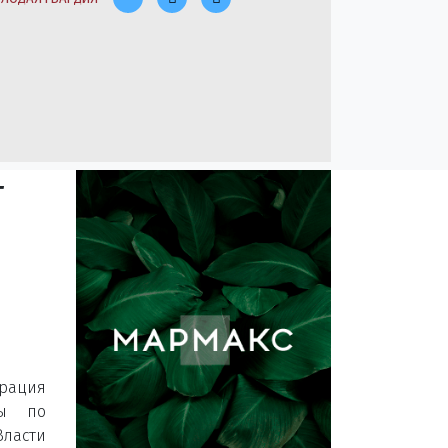
т
трация
ды по
Власти