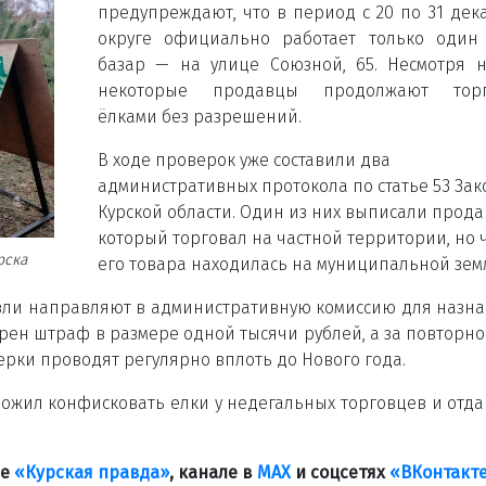
предупреждают, что в период с 20 по 31 дек
округе официально работает только один
базар — на улице Союзной, 65. Несмотря н
некоторые продавцы продолжают торг
ёлками без разрешений.
В ходе проверок уже составили два
административных протокола по статье 53 Зак
Курской области. Один из них выписали прода
который торговал на частной территории, но 
рска
его товара находилась на муниципальной зем
вли направляют в административную комиссию для назн
ен штраф в размере одной тысячи рублей, а за повторно
ерки проводят регулярно вплоть до Нового года.
ожил конфисковать елки у недегальных торговцев и отда
ле
«Курская правда»
, канале в
МАХ
и соцсетях
«ВКонтакт