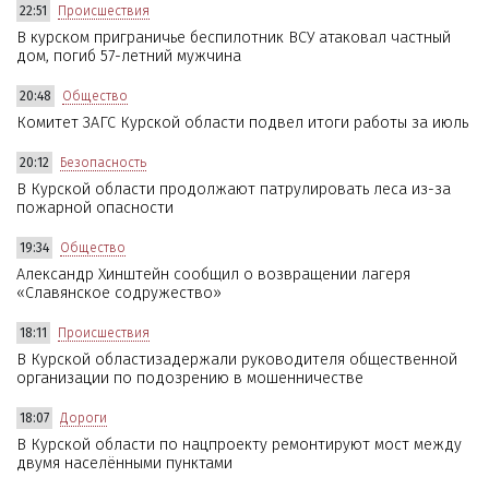
22:51
Происшествия
В курском приграничье беспилотник ВСУ атаковал частный
дом, погиб 57-летний мужчина
20:48
Общество
Комитет ЗАГС Курской области подвел итоги работы за июль
20:12
Безопасность
В Курской области продолжают патрулировать леса из-за
пожарной опасности
19:34
Общество
Александр Хинштейн сообщил о возвращении лагеря
«Славянское содружество»
18:11
Происшествия
В Курской областизадержали руководителя общественной
организации по подозрению в мошенничестве
18:07
Дороги
В Курской области по нацпроекту ремонтируют мост между
двумя населёнными пунктами