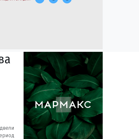
ва
двели
период