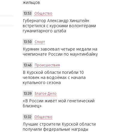
жильцов
13:53
Общество
Губернатор Александр Хинштейн
встретился с курскими волонтёрами
гуманитарного штаба
13:50
Спорт
Курянин завоевал четыре медали на
чемпионате России по маунтинбайку
13:46
Происшествия
В Курской области погибли 10
человек на водоёмах с начала
купального сезона
13:39
Благое Дело
«В России живёт мой генетический
близнец»
13:32
Общество
Лучшие строители Курской области
получили федеральные награды