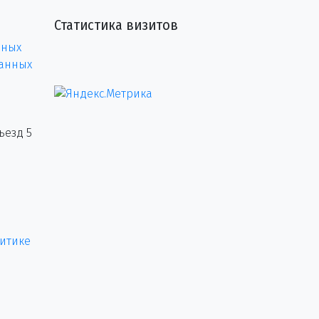
Статистика визитов
нных
данных
ъезд 5
итике