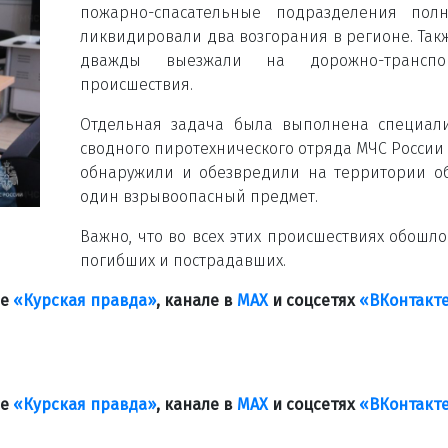
пожарно-спасательные подразделения полн
ликвидировали два возгорания в регионе. Так
дважды выезжали на дорожно-транспо
происшествия.
Отдельная задача была выполнена специали
сводного пиротехнического отряда МЧС России
обнаружили и обезвредили на территории о
один взрывоопасный предмет.
Важно, что во всех этих происшествиях обошло
погибших и пострадавших.
ле
«Курская правда»
, канале в
МАХ
и соцсетях
«ВКонтакт
ле
«Курская правда»
, канале в
МАХ
и соцсетях
«ВКонтакт