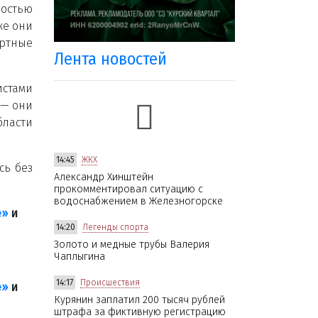
остью
же они
ртные
Лента новостей
стами
 — они
бласти
14:45
ЖКХ
сь без
Александр Хинштейн
прокомментировал ситуацию с
водоснабжением в Железногорске
е»
и
14:20
Легенды спорта
Золото и медные трубы Валерия
Чаплыгина
14:17
Происшествия
е»
и
Курянин заплатил 200 тысяч рублей
штрафа за фиктивную регистрацию