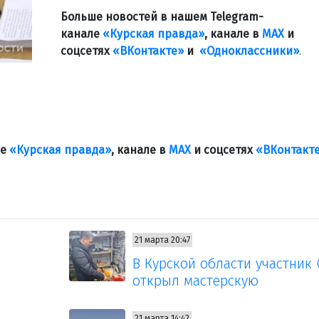
Больше новостей в нашем Telegram-
канале
«Курская правда»
, канале в
МАХ
и
соцсетях
«ВКонтакте»
и
«Одноклассники»
.
ле
«Курская правда»
, канале в
МАХ
и соцсетях
«ВКонтакт
21 марта 20:47
В Курской области участник
открыл мастерскую
21 марта 14:42