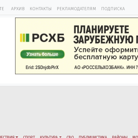
ТЕ
АРХИВ
КОНТАКТЫ
РЕКЛАМОДАТЕЛЯМ
ПОДПИСКА
ЕСТВИЯ
СПОРТ
КУЛЬТУРА
СВО
ПУБЛИЦИСТИКА
РАЙОНЫ
МО