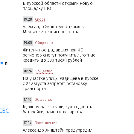
В Курской области открыли новую
площадку ГТО
19:28
Спорт
Александр Хинштейн открыл в
Медвенке теннисные корты
19:05
Общество
Жители пострадавших при ЧС
регионов смогут получить льготные
кредиты до 300 тысяч рублей
е»
и
18:24
Общество
На участке улицы Радищева в Курске
с 27 августа запретят остановку
транспорта
17:40
Общество
Курянам рассказали, куда сдавать
 СВО
батарейки, лампы и лекарства
17:04
Происшествия
Александр Хинштейн предупредил