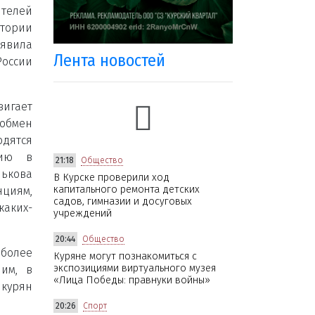
телей
тории
явила
Лента новостей
оссии
игает
обмен
одятся
нию в
21:18
Общество
ькова
В Курске проверили ход
капитального ремонта детских
нциям,
садов, гимназии и досуговых
каких-
учреждений
20:44
Общество
 более
Куряне могут познакомиться с
экспозициями виртуального музея
ним, в
«Лица Победы: правнуки войны»
курян
20:26
Спорт