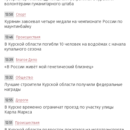
волонтёрами гуманитарного штаба
13:50
Спорт
Курянин завоевал четыре медали на чемпионате России по
маунтинбайку
13:46
Происшествия
В Курской области погибли 10 человек на водоёмах с начала
купального сезона
13:39
Благое Дело
«В России живёт мой генетический близнец»
13:32
Общество
Лучшие строители Курской области получили федеральные
награды
12:55
Дороги
В Курске временно ограничат проезд по участку улицы
Карла Маркса
12:51
Происшествия
В Курской области подросток покатался на мототранспорте