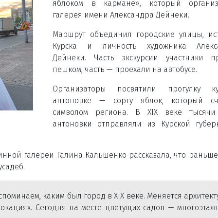
яблоком в кармане», который организ
галерея имени Александра Дейнеки.
Маршрут объединил городские улицы, и
Курска и личность художника Алекс
Дейнеки. Часть экскурсии участники п
пешком, часть — проехали на автобусе.
Организаторы посвятили прогулку ку
антоновке — сорту яблок, который сч
символом региона. В XIX веке тысячи
антоновки отправляли из Курской губе
инной галереи Галина Кальшенко рассказала, что раньше
усадеб.
поминаем, каким был город в XIX веке. Меняется архитект
локациях. Сегодня на месте цветущих садов — многоэта