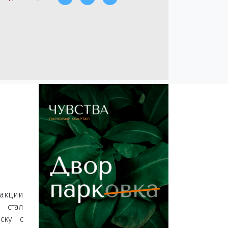
й
акции
 стал
ску с