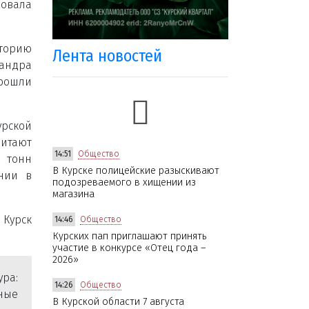
овала
сторию
Лента новостей
андра
рошли
рской
итают
14:51
Общество
 тонн
В Курске полицейские разыскивают
рнии в
подозреваемого в хищении из
магазина
 Курск
14:46
Общество
Курских пап приглашают принять
участие в конкурсе «Отец года –
2026»
ура:
14:26
Общество
жные
В Курской области 7 августа