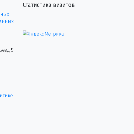
Статистика визитов
нных
данных
ъезд 5
итике