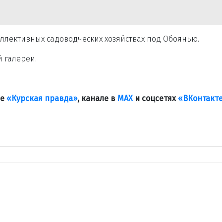
оллективных садоводческих хозяйствах под Обоянью.
 галереи.
ле
«Курская правда»
, канале в
МАХ
и соцсетях
«ВКонтакт