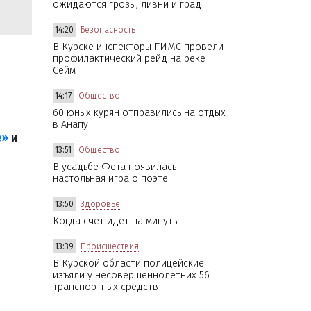
ожидаются грозы, ливни и град
14:20
Безопасность
В Курске инспекторы ГИМС провели
профилактический рейд на реке
Сейм
14:17
Общество
60 юных курян отправились на отдых
в Анапу
е»
и
13:51
Общество
В усадьбе Фета появилась
настольная игра о поэте
13:50
Здоровье
Когда счёт идёт на минуты
13:39
Происшествия
В Курской области полицейские
изъяли у несовершеннолетних 56
транспортных средств