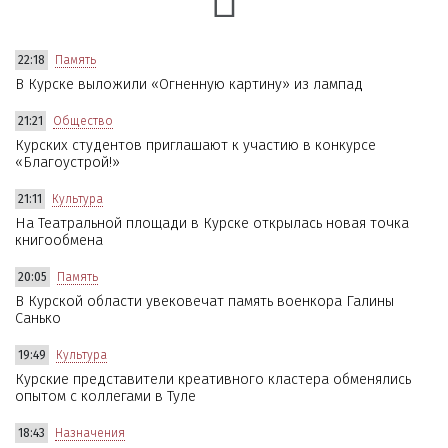
22:18
Память
В Курске выложили «Огненную картину» из лампад
21:21
Общество
Курских студентов приглашают к участию в конкурсе
«Благоустрой!»
21:11
Культура
На Театральной площади в Курске открылась новая точка
книгообмена
20:05
Память
В Курской области увековечат память военкора Галины
Санько
19:49
Культура
Курские представители креативного кластера обменялись
опытом с коллегами в Туле
18:43
Назначения