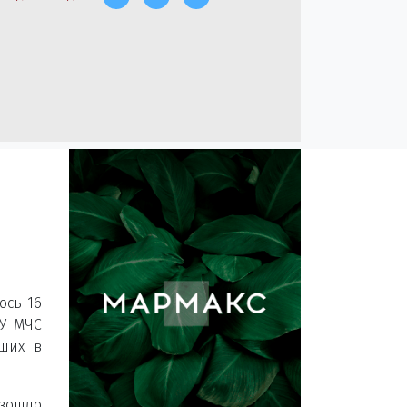
ось 16
ГУ МЧС
бших в
изошло