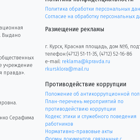
Политика обработки персональных да
Согласие на обработку персональных 
рационная
Размещение рекламы
г. Выдано
г. Курск, Красная площадь, дом №6, под
телефон:(4712) 51-11-35, (4712) 52-16-86
 общественных
e-mail:
reklama@kpravda.ru
ое учреждение
rkursklora@mail.ru
я правда».
Противодействие коррупции
Положение об антикоррупционной пол
План-перечень мероприятий по
ировна.
противодействию коррупции
Кодекс этики и служебного поведения
енко Серафима
работников
Нормативно-правовые акты
Формы документов, связанные с