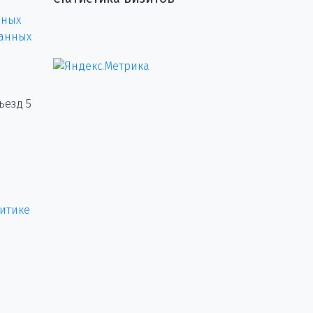
нных
данных
ъезд 5
итике