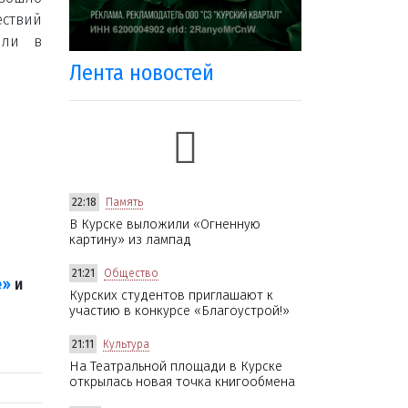
ествий
или в
Лента новостей
22:18
Память
В Курске выложили «Огненную
картину» из лампад
21:21
Общество
е»
и
Курских студентов приглашают к
участию в конкурсе «Благоустрой!»
21:11
Культура
На Театральной площади в Курске
открылась новая точка книгообмена