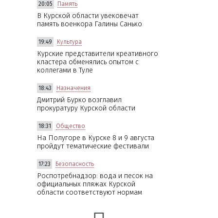
20:05
Память
В Курской области увековечат
память военкора Галины Санько
19:49
Культура
Курские представители креативного
кластера обменялись опытом с
коллегами в Туле
18:43
Назначения
Дмитрий Бурко возглавил
прокуратуру Курской области
18:31
Общество
На Полугоре в Курске 8 и 9 августа
пройдут тематические фестивали
17:23
Безопасность
Роспотребнадзор: вода и песок на
официальных пляжах Курской
области соответствуют нормам