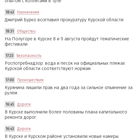
опытом с коллегами в Туле
18:43
Назначения
Дмитрий Бурко возглавил прокуратуру Курской области
18:31
Общество
На Полугоре в Курске 8 и 9 августа пройдут тематические
фестивали
17:23
Безопасность
Роспотребнадзор: вода и песок на официальных пляжах
Курской области соответствуют нормам
17:00
Происшествия
Курянина лишили прав на два года за сильное опьянение за
рулём
16:45
Дороги
В Курске выполнили более половины плана капитального
ремонта дорог
16:43
Дороги
В Курске и Курском районе установили новые камеры