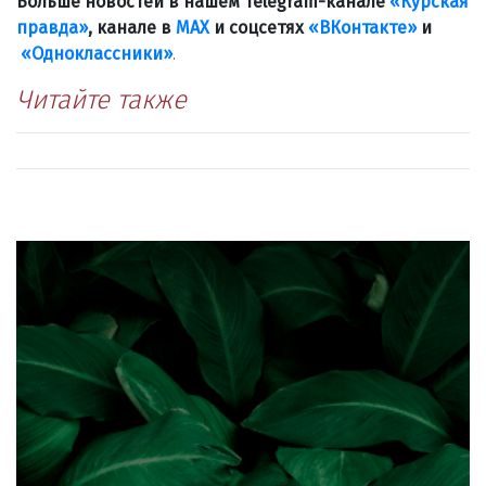
Больше новостей в нашем Telegram-канале
«Курская
правда»
, канале в
МАХ
и соцсетях
«ВКонтакте»
и
«Одноклассники»
.
Читайте также