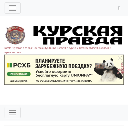
Газета "Курская правда". Всегда актуальные новости в Курске и Курской области. События и
происшествия.