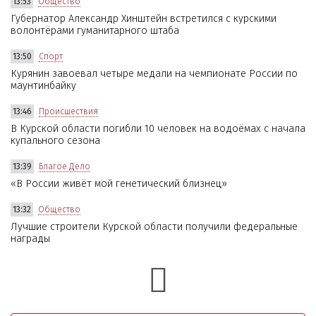
13:53
Общество
Губернатор Александр Хинштейн встретился с курскими
волонтёрами гуманитарного штаба
13:50
Спорт
Курянин завоевал четыре медали на чемпионате России по
маунтинбайку
13:46
Происшествия
В Курской области погибли 10 человек на водоёмах с начала
купального сезона
13:39
Благое Дело
«В России живёт мой генетический близнец»
13:32
Общество
Лучшие строители Курской области получили федеральные
награды