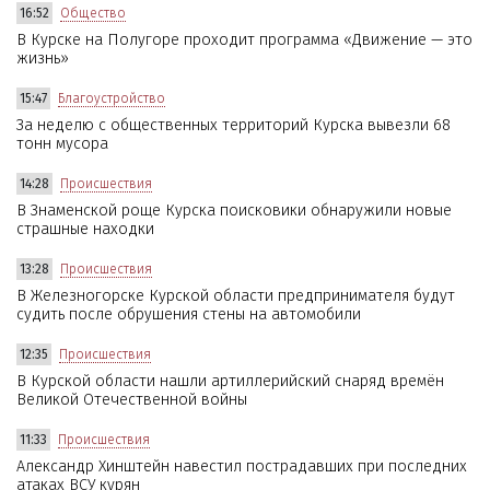
16:52
Общество
В Курске на Полугоре проходит программа «Движение — это
жизнь»
15:47
Благоустройство
За неделю с общественных территорий Курска вывезли 68
тонн мусора
14:28
Происшествия
В Знаменской роще Курска поисковики обнаружили новые
страшные находки
13:28
Происшествия
В Железногорске Курской области предпринимателя будут
судить после обрушения стены на автомобили
12:35
Происшествия
В Курской области нашли артиллерийский снаряд времён
Великой Отечественной войны
11:33
Происшествия
Александр Хинштейн навестил пострадавших при последних
атаках ВСУ курян