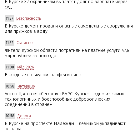
В Курске 32 охранникам выплатят долг по зарплате через
суд
11:37
Безопасность
В Курске демонтировали опасные самодельные сооружения
для прыжков в воду
11:32
Статистика
Жители Курской области потратили на платные услуги 47,8
млрд рублей за полгода
11:00
Мёд-2026
Выходные со вкусом шалфея и липы
10:58
Интервью
Антон Цветков: «Сегодня «БАРС-Курск» – одно из самых
технологичных и боеспособных добровольческих
соединений в стране»
10:58
Дороги
В Курске на проспекте Надежды Плевицкой укладывают
асфальт