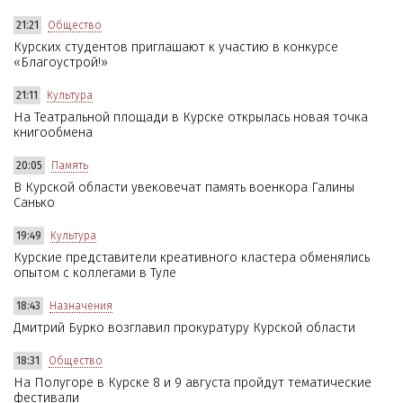
21:21
Общество
Курских студентов приглашают к участию в конкурсе
«Благоустрой!»
21:11
Культура
На Театральной площади в Курске открылась новая точка
книгообмена
20:05
Память
В Курской области увековечат память военкора Галины
Санько
19:49
Культура
Курские представители креативного кластера обменялись
опытом с коллегами в Туле
18:43
Назначения
Дмитрий Бурко возглавил прокуратуру Курской области
18:31
Общество
На Полугоре в Курске 8 и 9 августа пройдут тематические
фестивали