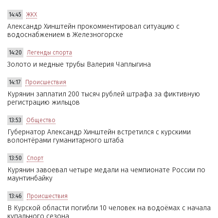
14:45
ЖКХ
Александр Хинштейн прокомментировал ситуацию с
водоснабжением в Железногорске
14:20
Легенды спорта
Золото и медные трубы Валерия Чаплыгина
14:17
Происшествия
Курянин заплатил 200 тысяч рублей штрафа за фиктивную
регистрацию жильцов
13:53
Общество
Губернатор Александр Хинштейн встретился с курскими
волонтёрами гуманитарного штаба
13:50
Спорт
Курянин завоевал четыре медали на чемпионате России по
маунтинбайку
13:46
Происшествия
В Курской области погибли 10 человек на водоёмах с начала
купального сезона