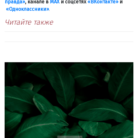
правда»
, канале в
МАХ
и соцсетях
«ВКонтакте»
и
«Одноклассники»
.
Читайте также