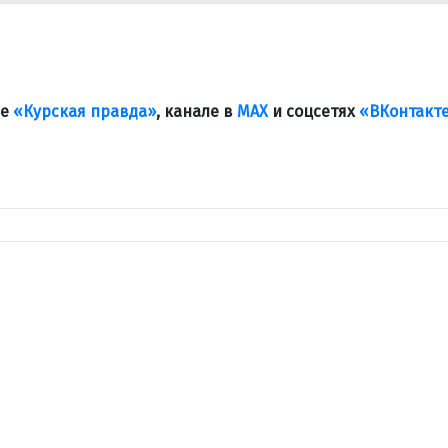
ле
«Курская правда»
, канале в
МАХ
и соцсетях
«ВКонтакт