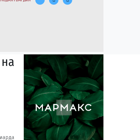
 на
лиарда