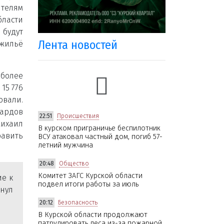
ителям
бласти
 будут
Лента новостей
 жильё
 более
15 776
овали.
ардов
22:51
Происшествия
ихаил
В курском приграничье беспилотник
авить
ВСУ атаковал частный дом, погиб 57-
летний мужчина
20:48
Общество
Комитет ЗАГС Курской области
е к
подвел итоги работы за июль
нул
20:12
Безопасность
В Курской области продолжают
патрулировать леса из-за пожарной