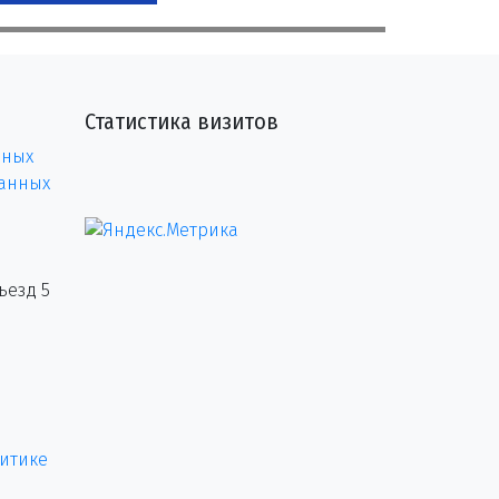
Статистика визитов
нных
данных
ъезд 5
итике