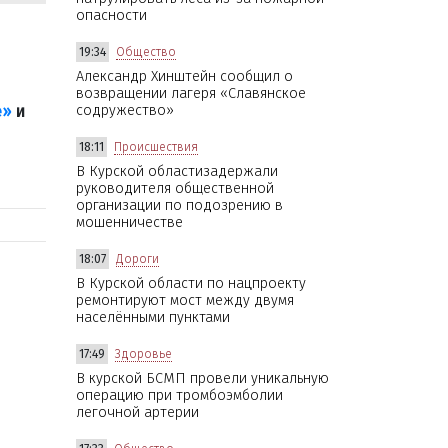
опасности
19:34
Общество
Александр Хинштейн сообщил о
возвращении лагеря «Славянское
е»
и
содружество»
18:11
Происшествия
В Курской областизадержали
руководителя общественной
организации по подозрению в
мошенничестве
18:07
Дороги
В Курской области по нацпроекту
ремонтируют мост между двумя
населёнными пунктами
17:49
Здоровье
В курской БСМП провели уникальную
операцию при тромбоэмболии
легочной артерии