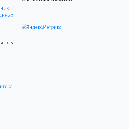
нных
данных
ъезд 5
итике