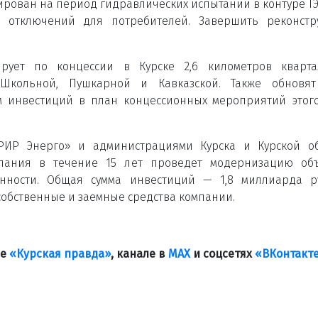
рован на период гидравлических испытаний в контуре ТЭ
х отключений для потребителей. Завершить реконстр
рует по концессии в Курске 2,6 километров кварта
 Школьной, Пушкарной и Кавказской. Также обновят
м инвестиций в план концессионных мероприятий этог
РИР Энерго» и администрациями Курска и Курской об
мпания в течение 15 лет проведет модернизацию объ
нности. Общая сумма инвестиций — 1,8 миллиарда р
обственные и заемные средства компании.
ле
«Курская правда»
, канале в
МАХ
и соцсетях
«ВКонтакт