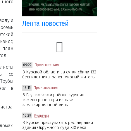
нного
воду и
Лента новостей
семь
етский
износ,
план
од.
09:22
Происшествия
листы
В Курской области за сутки сбили 132
бы со
беспилотника, ранен мирный житель
 Трубы
нал в
18:15
Происшествия
В Глушковском районе курянин
тяжело ранен при взрыве
замаскированной мины
йства.
16:29
Культура
В Курске приступают к реставрации
домах.
здания Окружного суда XIX века