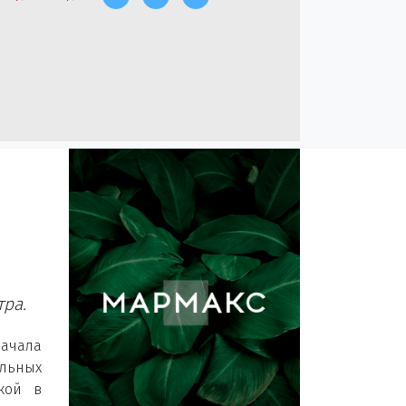
тра.
чала
ьных
кой в