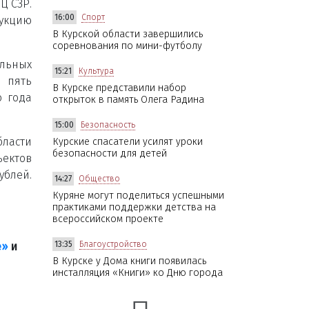
Ц СЗР.
16:00
Спорт
укцию
В Курской области завершились
соревнования по мини-футболу
льных
15:21
Культура
 пять
В Курске представили набор
о года
открыток в память Олега Радина
15:00
Безопасность
ласти
Курские спасатели усилят уроки
безопасности для детей
ектов
ублей.
14:27
Общество
Куряне могут поделиться успешными
практиками поддержки детства на
всероссийском проекте
13:35
Благоустройство
е»
и
В Курске у Дома книги появилась
инсталляция «Книги» ко Дню города