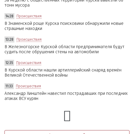
За неделю с общественных территорий Курска вывезли 68
тонн мусора
14:28
Происшествия
В Знаменской роще Курска поисковики обнаружили новые
страшные находки
13:28
Происшествия
В Железногорске Курской области предпринимателя будут
судить после обрушения стены на автомобили
12:35
Происшествия
В Курской области нашли артиллерийский снаряд времён
Великой Отечественной войны
11:33
Происшествия
Александр Хинштейн навестил пострадавших при последних
атаках ВСУ курян