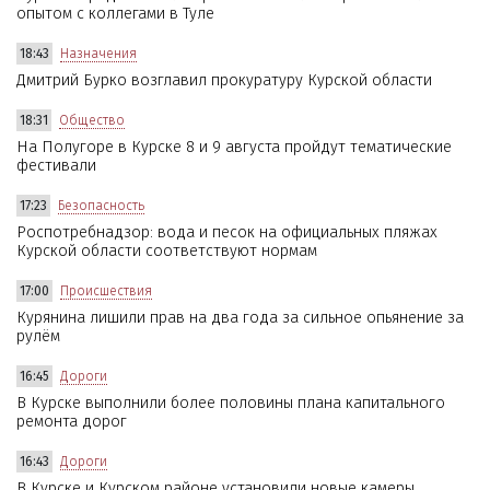
опытом с коллегами в Туле
18:43
Назначения
Дмитрий Бурко возглавил прокуратуру Курской области
18:31
Общество
На Полугоре в Курске 8 и 9 августа пройдут тематические
фестивали
17:23
Безопасность
Роспотребнадзор: вода и песок на официальных пляжах
Курской области соответствуют нормам
17:00
Происшествия
Курянина лишили прав на два года за сильное опьянение за
рулём
16:45
Дороги
В Курске выполнили более половины плана капитального
ремонта дорог
16:43
Дороги
В Курске и Курском районе установили новые камеры