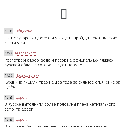
18:31
Общество
На Полугоре в Курске 8 и 9 августа пройдут тематические
фестивали
17:23
Безопасность
Роспотребнадзор: вода и песок на официальных пляжах
Курской области соответствуют нормам
17:00
Происшествия
Курянина лишили прав на два года за сильное опьянение за
рулём
16:45
Дороги
В Курске выполнили более половины плана капитального
ремонта дорог
16:43
Дороги
В Курске и Курском районе установили новые камеры