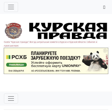
Газета "Курская правда". Всегда актуальные новости в Курске и Курской области. События и
происшествия.