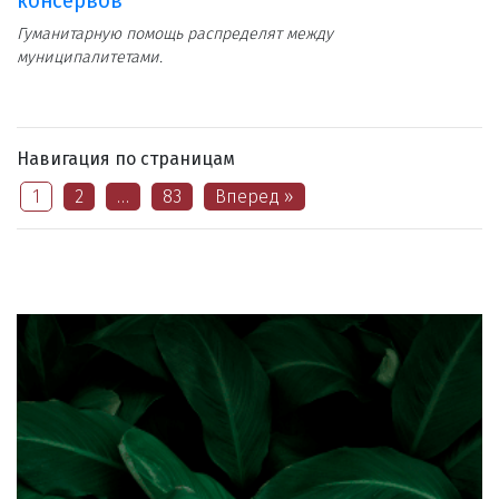
консервов
Гуманитарную помощь распределят между
муниципалитетами.
Навигация по страницам
1
2
…
83
Вперед »