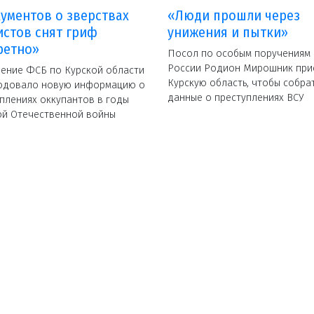
кументов о зверствах
«Люди прошли через
стов снят гриф
унижения и пытки»
ретно»
Посол по особым поручениям
России Родион Мирошник при
ение ФСБ по Курской области
Курскую область, чтобы собра
одовало новую информацию о
данные о преступлениях ВСУ
плениях оккупантов в годы
ой Отечественной войны