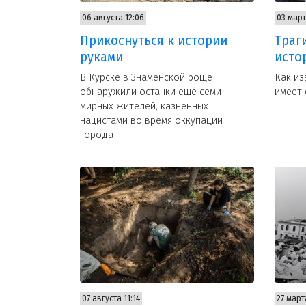
06 августа 12:06
03 март
Прикоснуться к истории
Траг
руками
исто
В Курске в Знаменской роще
Как из
обнаружили останки ещё семи
имеет 
мирных жителей, казнённых
нацистами во время оккупации
города
07 августа 11:14
27 март