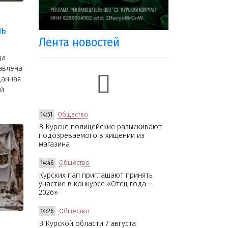
ль
Лента новостей
да
авлена
данная
ой
14:51
Общество
В Курске полицейские разыскивают
подозреваемого в хищении из
магазина
14:46
Общество
Курских пап приглашают принять
участие в конкурсе «Отец года –
2026»
14:26
Общество
В Курской области 7 августа