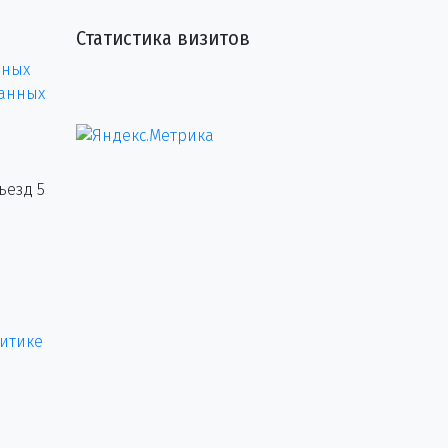
Статистика визитов
нных
данных
ъезд 5
итике