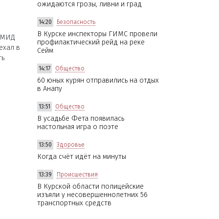
ожидаются грозы, ливни и град
14:20
Безопасность
В Курске инспекторы ГИМС провели
 МИД
профилактический рейд на реке
ехал в
Сейм
ть
14:17
Общество
60 юных курян отправились на отдых
в Анапу
13:51
Общество
В усадьбе Фета появилась
настольная игра о поэте
13:50
Здоровье
Когда счёт идёт на минуты
13:39
Происшествия
В Курской области полицейские
изъяли у несовершеннолетних 56
транспортных средств