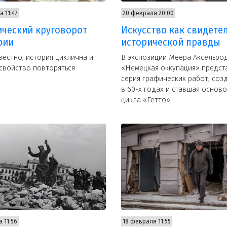
а 11:47
20 февраля 20:00
ический круговорот
Искусство как свидете
рии
исторической правды
вестно, история циклична и
В экспозиции Меера Аксельро
свойство повторяться
«Немецкая оккупация» предст
серия графических работ, соз
в 60-х годах и ставшая основ
цикла «Гетто»
а 11:56
18 февраля 11:55