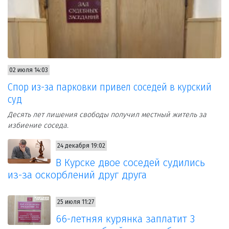
02 июля 14:03
Спор из-за парковки привел соседей в курский
суд
Десять лет лишения свободы получил местный житель за
избиение соседа.
24 декабря 19:02
В Курске двое соседей судились
из-за оскорблений друг друга
25 июля 11:27
66-летняя курянка заплатит 3