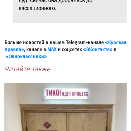
суд, сейчас она добралась до
кассационного.
Больше новостей в нашем Telegram-канале
«Курская
правда»
, канале в
МАХ
и соцсетях
«ВКонтакте»
и
«Одноклассники»
.
Читайте также