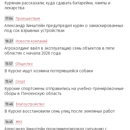
Курянам рассказали, куда сдавать батарейки, лампы и
лекарства
17:04
Происшествия
Александр Хинштейн предупредил курян о замаскированных
под сок взрывных устройствах
16:27
Новости компаний
Агрохолдинг ввёл в эксплуатацию семь объектов в пяти
областях с начала 2026 года
15:57
Общество
В Курске ищут хозяина потерявшейся собаки
15:47
Спорт
Курские спортсмены отправились на учебно-тренировочные
сборы в Пензенскую область
15:46
Благоустройство
В Курске восстановили семь улиц после земляных работ
14:45
ЖКХ
Александр Хинштейн прокомментировал ситуацию с