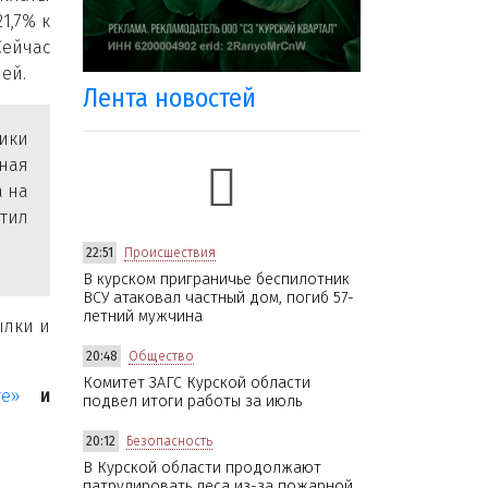
1,7% к
ейчас
ей.
Лента новостей
мики
ная
а на
тил
22:51
Происшествия
В курском приграничье беспилотник
ВСУ атаковал частный дом, погиб 57-
летний мужчина
ылки и
20:48
Общество
Комитет ЗАГС Курской области
те»
и
подвел итоги работы за июль
20:12
Безопасность
В Курской области продолжают
патрулировать леса из-за пожарной