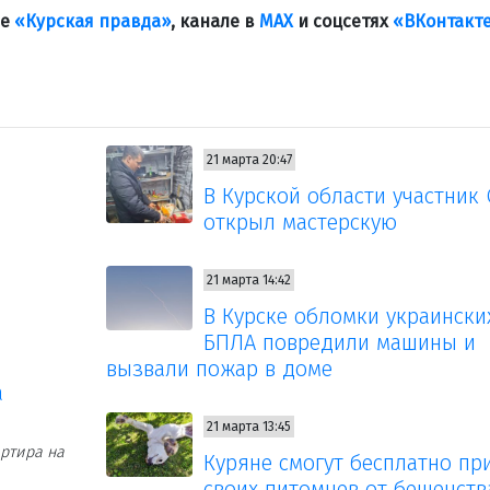
ле
«Курская правда»
, канале в
МАХ
и соцсетях
«ВКонтакт
21 марта 20:47
В Курской области участник
открыл мастерскую
21 марта 14:42
В Курске обломки украински
БПЛА повредили машины и
вызвали пожар в доме
а
21 марта 13:45
ртира на
Куряне смогут бесплатно пр
своих питомцев от бешенств