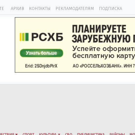
ТЕ
АРХИВ
КОНТАКТЫ
РЕКЛАМОДАТЕЛЯМ
ПОДПИСКА
ЕСТВИЯ
СПОРТ
КУЛЬТУРА
СВО
ПУБЛИЦИСТИКА
РАЙОНЫ
МО