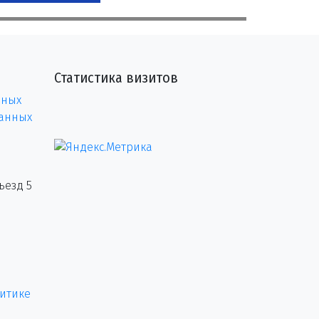
Статистика визитов
нных
данных
ъезд 5
итике