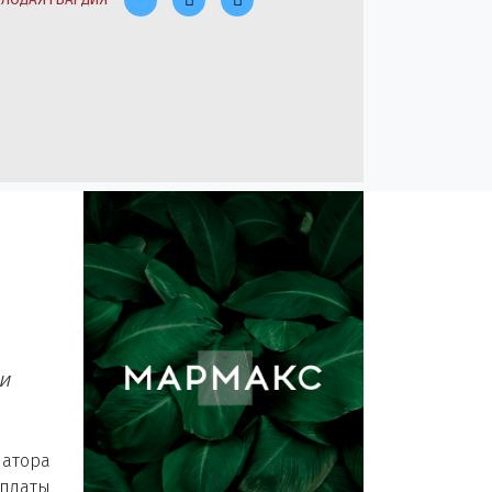
и
атора
рплаты