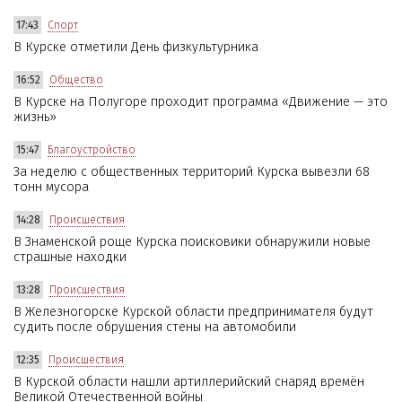
17:43
Спорт
В Курске отметили День физкультурника
16:52
Общество
В Курске на Полугоре проходит программа «Движение — это
жизнь»
15:47
Благоустройство
За неделю с общественных территорий Курска вывезли 68
тонн мусора
14:28
Происшествия
В Знаменской роще Курска поисковики обнаружили новые
страшные находки
13:28
Происшествия
В Железногорске Курской области предпринимателя будут
судить после обрушения стены на автомобили
12:35
Происшествия
В Курской области нашли артиллерийский снаряд времён
Великой Отечественной войны