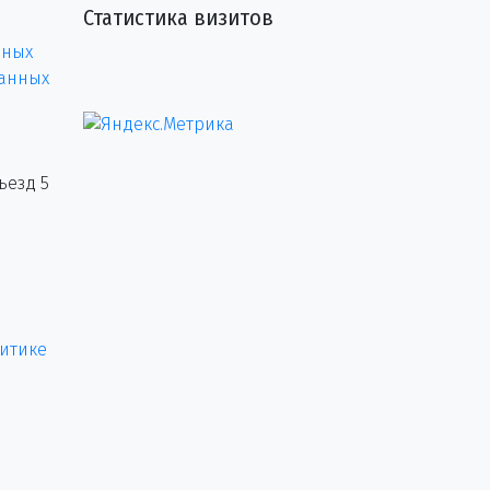
Статистика визитов
нных
данных
ъезд 5
итике