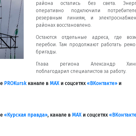
района остались без света. Энерг
оперативно подключили потребите
резервным линиям, и электроснабже
районах восстановлено.
Остаются отдельные адреса, где воз
перебои. Там продолжают работать рем
бригады.
Глава региона Александр Хинш
поблагодарил специалистов за работу.
ле
PROKursk
канале в
МАХ
и соцсетях
«ВКонтакте»
и
ле
«Курская правда»
, канале в
МАХ
и соцсетях
«ВКонтакт