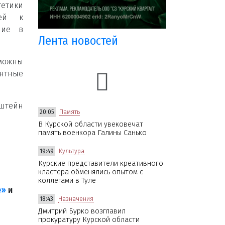
етики
лей к
ние в
Лента новостей
можны
онтные
тейн
20:05
Память
В Курской области увековечат
память военкора Галины Санько
19:49
Культура
Курские представители креативного
кластера обменялись опытом с
коллегами в Туле
е»
и
18:43
Назначения
Дмитрий Бурко возглавил
прокуратуру Курской области