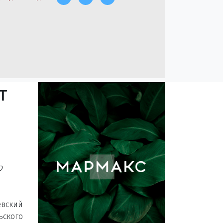
т
о
вский
ского