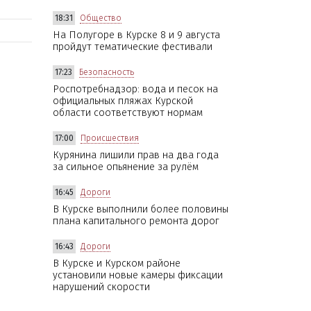
18:31
Общество
На Полугоре в Курске 8 и 9 августа
пройдут тематические фестивали
17:23
Безопасность
Роспотребнадзор: вода и песок на
официальных пляжах Курской
области соответствуют нормам
17:00
Происшествия
Курянина лишили прав на два года
за сильное опьянение за рулём
16:45
Дороги
В Курске выполнили более половины
плана капитального ремонта дорог
16:43
Дороги
В Курске и Курском районе
установили новые камеры фиксации
нарушений скорости