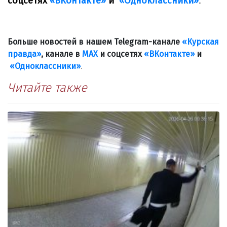
соцсетях
«ВКонтакте»
и
«Одноклассники»
.
Больше новостей в нашем Telegram-канале
«Курская
правда»
, канале в
МАХ
и соцсетях
«ВКонтакте»
и
«Одноклассники»
.
Читайте также