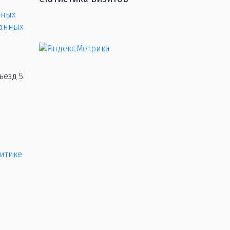
нных
данных
ъезд 5
итике