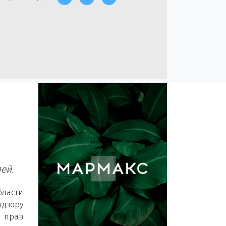
е
ей.
ласти
адзору
 прав