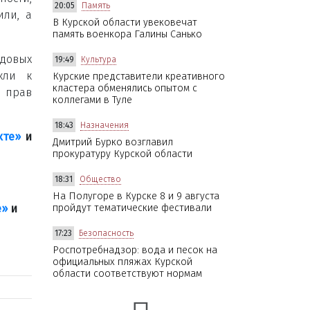
20:05
Память
или, а
В Курской области увековечат
память военкора Галины Санько
удовых
19:49
Культура
кли к
Курские представители креативного
кластера обменялись опытом с
 прав
коллегами в Туле
18:43
Назначения
кте»
и
Дмитрий Бурко возглавил
прокуратуру Курской области
18:31
Общество
На Полугоре в Курске 8 и 9 августа
е»
и
пройдут тематические фестивали
17:23
Безопасность
Роспотребнадзор: вода и песок на
официальных пляжах Курской
области соответствуют нормам