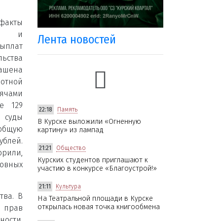
акты
й и
Лента новостей
плат
ьства
шена
отной
сячами
е 129
22:18
Память
суды
В Курске выложили «Огненную
общую
картину» из лампад
блей.
21:21
Общество
орили,
Курских студентов приглашают к
ловных
участию в конкурсе «Благоустрой!»
21:11
Культура
тва. В
На Театральной площади в Курске
открылась новая точка книгообмена
е прав
ности,