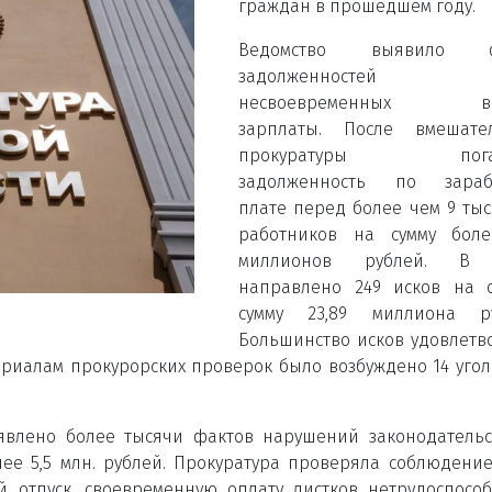
граждан в прошедшем году.
Ведомство выявило ф
задолженносте
несвоевременных вы
зарплаты. После вмешател
прокуратуры пога
задолженность по зараб
плате перед более чем 9 ты
работников на сумму боле
миллионов рублей. В 
направлено 249 исков на 
сумму 23,89 миллиона ру
Большинство исков удовлетв
териалам прокурорских проверок было возбуждено 14 уго
явлено более тысячи фактов нарушений законодательс
ее 5,5 млн. рублей. Прокуратура проверяла соблюдени
отпуск, своевременную оплату листков нетрудоспособ