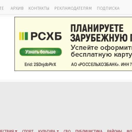
ТЕ
АРХИВ
КОНТАКТЫ
РЕКЛАМОДАТЕЛЯМ
ПОДПИСКА
ЕСТВИЯ
СПОРТ
КУЛЬТУРА
СВО
ПУБЛИЦИСТИКА
РАЙОНЫ
МО