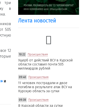
т три
ику в
ка.
Лента новостей
ников
ют 505
устную
все 12
10:22
Происшествия
торые
Ущерб от действий ВСУ в Курской
области составил почти 505
миллиардов рублей
09:40
Происшествия
е»
и
11 человек пострадали и двое
погибли в результате атак ВСУ на
Курскую область за сутки
09:38
Происшествия
В Курской области за сутки