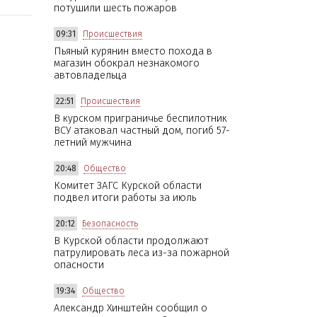
потушили шесть пожаров
09:31
Происшествия
Пьяный курянин вместо похода в
магазин обокрал незнакомого
автовладельца
22:51
Происшествия
В курском приграничье беспилотник
ВСУ атаковал частный дом, погиб 57-
летний мужчина
20:48
Общество
Комитет ЗАГС Курской области
подвел итоги работы за июль
20:12
Безопасность
В Курской области продолжают
патрулировать леса из-за пожарной
опасности
19:34
Общество
Александр Хинштейн сообщил о