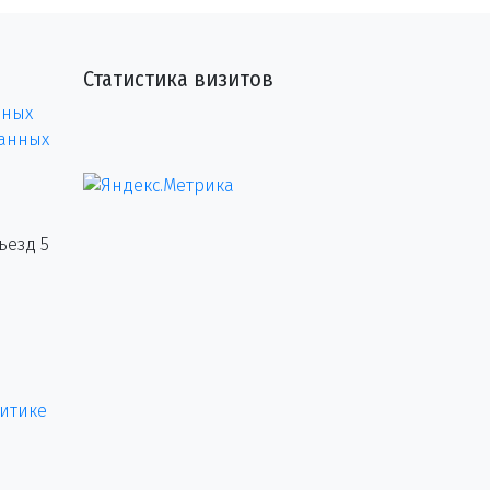
Статистика визитов
нных
данных
ъезд 5
итике