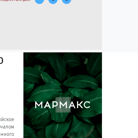
о
ийское
чалом
нного