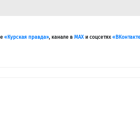
ле
«Курская правда»
, канале в
МАХ
и соцсетях
«ВКонтакт