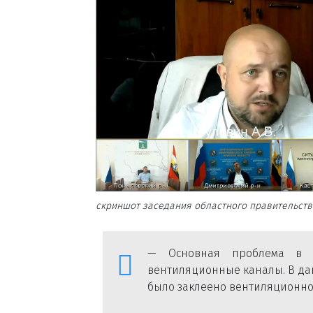
скриншот заседания областного правительств
— Основная проблема в т
вентиляционные каналы. В дан
было заклеено вентиляционное