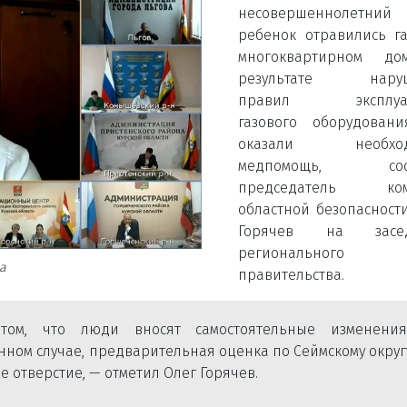
несовершеннолетний
ребенок отравились г
многоквартирном д
результате наруш
правил эксплуат
газового оборудовани
оказали необход
медпомощь, соо
председатель ком
областной безопасност
Горячев на засед
регионального
а
правительства.
ом, что люди вносят самостоятельные изменени
ном случае, предварительная оценка по Сеймскому округ
 отверстие, — отметил Олег Горячев.