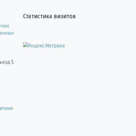
Статистика визитов
нных
данных
ъезд 5
итике