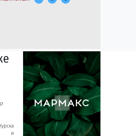
ке
о
урска
 и