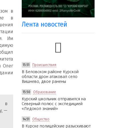
азом в
оме в
Лента новостей
ения
ации
я. Им
имую
бщил
итета
15:51
Происшествия
и Олег
В Беловском районе Курской
ании
области дрон атаковал село
Вишнево, двое ранены
15:50
Образование
Курский школьник отправился на
я в
Северный полюс с экспедицией
«Ледокол знаний»
у, —
14:51
Общество
В Курске полицейские разыскивают