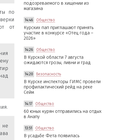
подозреваемого в хищении из
магазина
оты по
оверки
14:46
Общество
ют от
Курских пап приглашают принять
участие в конкурсе «Отец года –
2026»
14:26
Общество
ния
В Курской области 7 августа
пену
ожидаются грозы, ливни и град
ртир
14:20
Безопасность
над
В Курске инспекторы ГИМС провели
профилактический рейд на реке
Сейм
14:17
Общество
ия.
60 юных курян отправились на отдых
в Анапу
 не
13:51
Общество
ава
В усадьбе Фета появилась