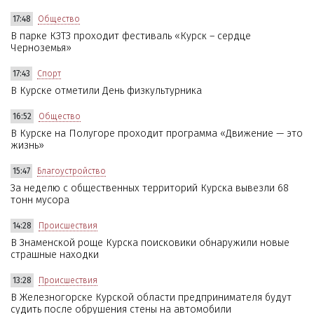
17:48
Общество
В парке КЗТЗ проходит фестиваль «Курск – сердце
Черноземья»
17:43
Спорт
В Курске отметили День физкультурника
16:52
Общество
В Курске на Полугоре проходит программа «Движение — это
жизнь»
15:47
Благоустройство
За неделю с общественных территорий Курска вывезли 68
тонн мусора
14:28
Происшествия
В Знаменской роще Курска поисковики обнаружили новые
страшные находки
13:28
Происшествия
В Железногорске Курской области предпринимателя будут
судить после обрушения стены на автомобили