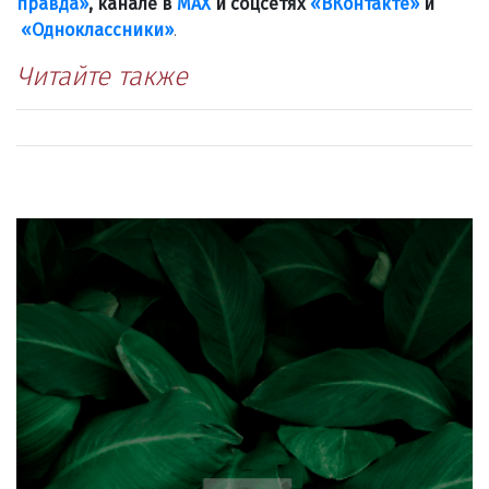
правда»
, канале в
МАХ
и соцсетях
«ВКонтакте»
и
«Одноклассники»
.
Читайте также