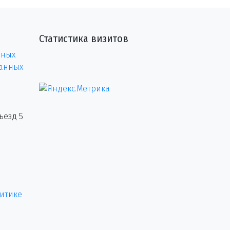
Статистика визитов
нных
данных
ъезд 5
итике