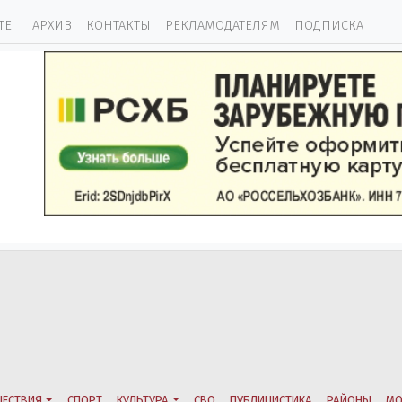
ТЕ
АРХИВ
КОНТАКТЫ
РЕКЛАМОДАТЕЛЯМ
ПОДПИСКА
ЕСТВИЯ
СПОРТ
КУЛЬТУРА
СВО
ПУБЛИЦИСТИКА
РАЙОНЫ
МО