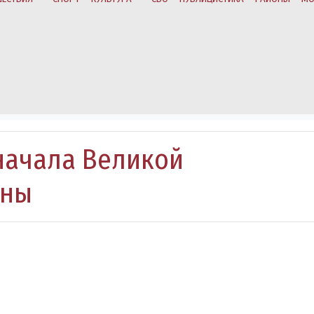
 начала Великой
йны