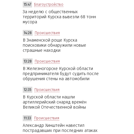
15:47
Благоустройство
За неделю с общественных
территорий Курска вывезли 68 тонн
мусора
14:28
Происшествия
В Знаменской роще Курска
поисковики обнаружили новые
страшные находки
13:28
Происшествия
В Железногорске Курской области
предпринимателя будут судить после
обрушения стены на автомобили
12:35
Происшествия
В Курской области нашли
артиллерийский снаряд времён
Великой Отечественной войны
11:33
Происшествия
Александр Хинштейн навестил
пострадавших при последних атаках