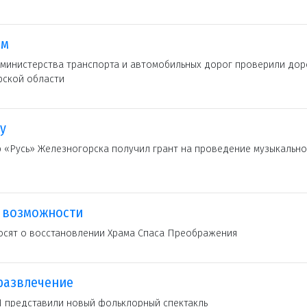
ем
 министерства транспорта и автомобильных дорог проверили до
рской области
у
 «Русь» Железногорска получил грант на проведение музыкально
м возможности
осят о восстановлении Храма Спаса Преображения
развлечение
 представили новый фольклорный спектакль