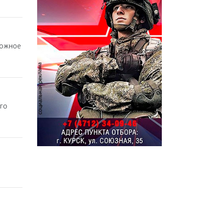
рожное
го