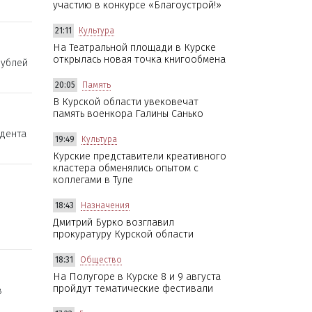
участию в конкурсе «Благоустрой!»
21:11
Культура
На Театральной площади в Курске
открылась новая точка книгообмена
рублей
20:05
Память
В Курской области увековечат
память военкора Галины Санько
дента
19:49
Культура
Курские представители креативного
кластера обменялись опытом с
коллегами в Туле
18:43
Назначения
Дмитрий Бурко возглавил
прокуратуру Курской области
18:31
Общество
На Полугоре в Курске 8 и 9 августа
пройдут тематические фестивали
в