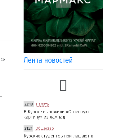
Лента новостей
осы
т
22:18
Память
В Курске выложили «Огненную
картину» из лампад
21:21
Общество
Курских студентов приглашают к