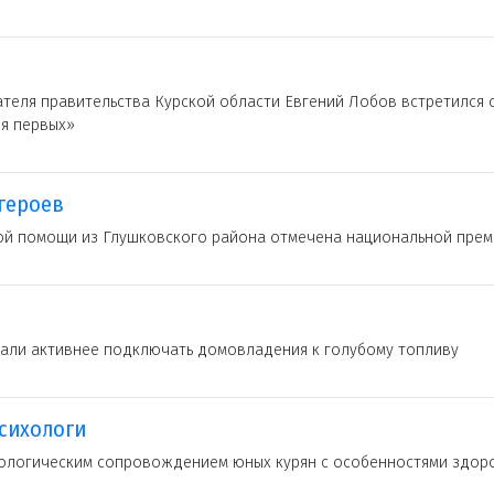
теля правительства Курской области Евгений Лобов встретился 
я первых»
героев
ой помощи из Глушковского района отмечена национальной прем
вали активнее подключать домовладения к голубому топливу
сихологи
ологическим сопровождением юных курян с особенностями здоро