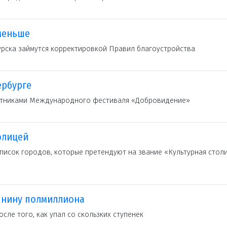
меньше
рска займутся корректировкой Правил благоустройства
ербурге
астниками Международного фестиваля «Добровидение»
олицей
писок городов, которые претендуют на звание «Культурная стол
янину полмиллиона
ле того, как упал со скользких ступенек