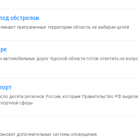
под обстрелом
ливают приграничные территории области, не выбирая целей
ире
и автомобильных дорог Курской области готов ответить на вопр
порт
исло десяти регионов России, которым Правительство РФ выдели
спортной сферы
становят дополнительные системы оповещения