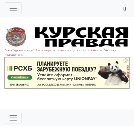
Газета "Курская правда". Всегда актуальные новости в Курске и Курской области. События и
происшествия.