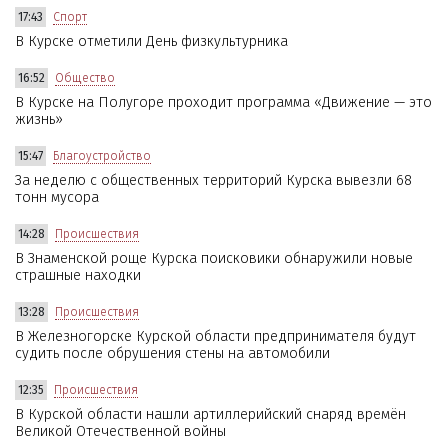
17:43
Спорт
В Курске отметили День физкультурника
16:52
Общество
В Курске на Полугоре проходит программа «Движение — это
жизнь»
15:47
Благоустройство
За неделю с общественных территорий Курска вывезли 68
тонн мусора
14:28
Происшествия
В Знаменской роще Курска поисковики обнаружили новые
страшные находки
13:28
Происшествия
В Железногорске Курской области предпринимателя будут
судить после обрушения стены на автомобили
12:35
Происшествия
В Курской области нашли артиллерийский снаряд времён
Великой Отечественной войны