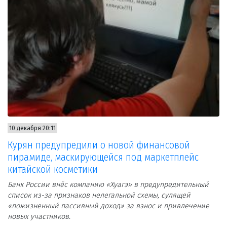
10 декабря 20:11
Курян предупредили о новой финансовой
пирамиде, маскирующейся под маркетплейс
китайской косметики
Банк России внёс компанию «Хуагэ» в предупредительный
список из-за признаков нелегальной схемы, сулящей
«пожизненный пассивный доход» за взнос и привлечение
новых участников.