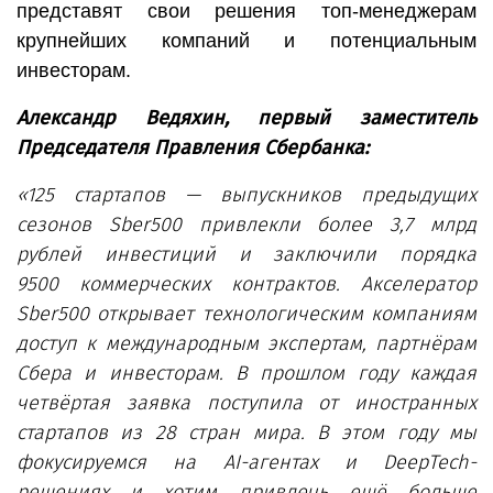
представят свои решения топ-менеджерам
крупнейших компаний и потенциальным
инвесторам.
Александр Ведяхин, первый заместитель
Председателя Правления Сбербанка:
«
125 стартапов
—
выпускников
предыдущих
сезонов
Sber500 привлекли
более
3,7 млрд
рублей
инвестиций
и заключили
порядка
9500
коммерческих контрактов.
Акселератор
Sber500 открывает технологическим компаниям
доступ к международным экспертам,
партн
ё
рам
Сбера и инвесторам.
В прошлом году
каждая
четвёртая заявка поступила
от
иностранных
стартапов
из
28 стран
мира
.
В
этом
году
мы
фокусируемся
на
AI-
агент
ах
и
DeepTech
-
решениях
и
хотим
привлечь ещё больше