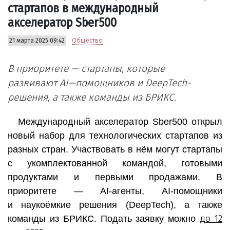
стартапов в международный
акселератор Sber500
21 марта 2025 09:42
Общество
В
приоритете
— стартапы,
которые
развивают
AI
—
помощников и
D
eep
T
ech
-
решения
, а также команды из БРИКС.
Международный акселератор Sber500 открыл
новый набор для технологических стартапов из
разных стран. Участвовать в нём могут стартапы
с укомплектованной командой, готовыми
продуктами и первыми продажами. В
приоритете — AI-агенты, AI-помощники
и наукоёмкие решения (DeepTech), а также
до 12
команды из БРИКС. Подать заявку можно