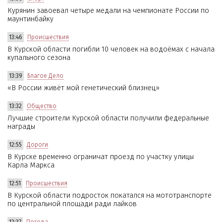
Курянин завоевал четыре медали на чемпионате России по
маунтинбайку
13:46
Происшествия
В Курской области погибли 10 человек на водоёмах с начала
купального сезона
13:39
Благое Дело
«В России живёт мой генетический близнец»
13:32
Общество
Лучшие строители Курской области получили федеральные
награды
12:55
Дороги
В Курске временно ограничат проезд по участку улицы
Карла Маркса
12:51
Происшествия
В Курской области подросток покатался на мототранспорте
по центральной площади ради лайков
12:37
Погода