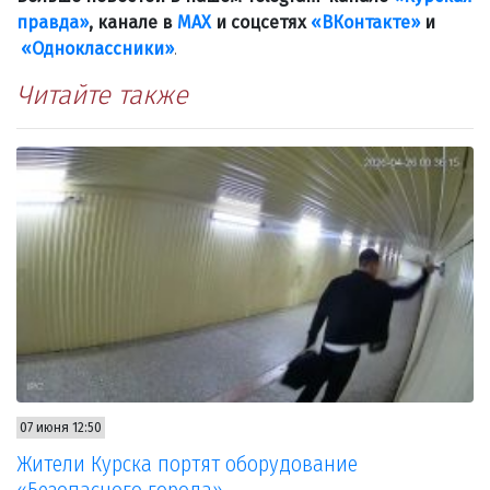
правда»
, канале в
МАХ
и соцсетях
«ВКонтакте»
и
«Одноклассники»
.
Читайте также
07 июня 12:50
Жители Курска портят оборудование