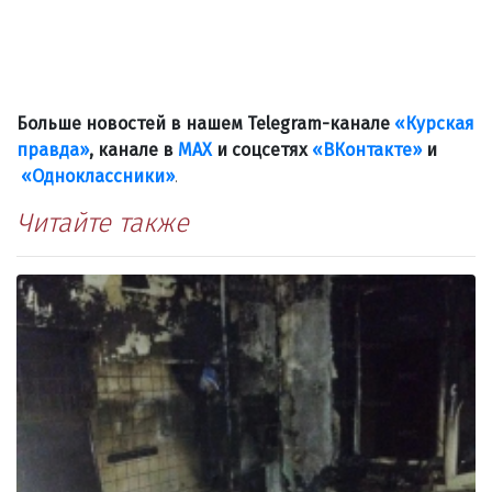
Больше новостей в нашем Telegram-канале
«Курская
правда»
, канале в
МАХ
и соцсетях
«ВКонтакте»
и
«Одноклассники»
.
Читайте также