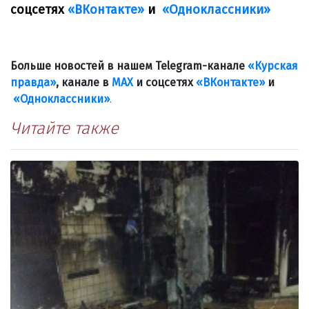
соцсетях
«ВКонтакте»
и
«Одноклассники»
Больше новостей в нашем Telegram-канале
«Курская
правда»
, канале в
МАХ
и соцсетях
«ВКонтакте»
и
«Одноклассники»
.
Читайте также