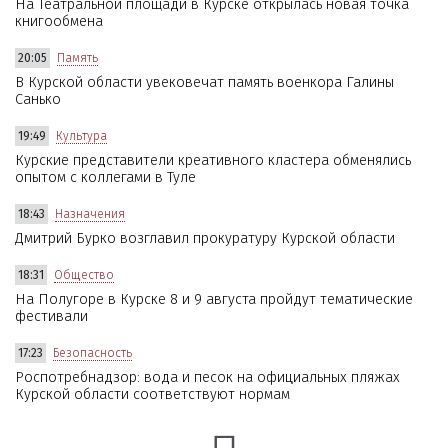
На Театральной площади в Курске открылась новая точка
книгообмена
20:05
Память
В Курской области увековечат память военкора Галины
Санько
19:49
Культура
Курские представители креативного кластера обменялись
опытом с коллегами в Туле
18:43
Назначения
Дмитрий Бурко возглавил прокуратуру Курской области
18:31
Общество
На Полугоре в Курске 8 и 9 августа пройдут тематические
фестивали
17:23
Безопасность
Роспотребнадзор: вода и песок на официальных пляжах
Курской области соответствуют нормам