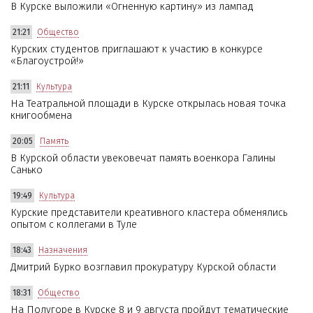
В Курске выложили «Огненную картину» из лампад
21:21
Общество
Курских студентов приглашают к участию в конкурсе
«Благоустрой!»
21:11
Культура
На Театральной площади в Курске открылась новая точка
книгообмена
20:05
Память
В Курской области увековечат память военкора Галины
Санько
19:49
Культура
Курские представители креативного кластера обменялись
опытом с коллегами в Туле
18:43
Назначения
Дмитрий Бурко возглавил прокуратуру Курской области
18:31
Общество
На Полугоре в Курске 8 и 9 августа пройдут тематические