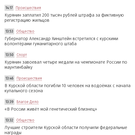
14:17
Происшествия
Курянин заплатил 200 тысяч рублей штрафа за фиктивную
регистрацию жильцов
13:53
Общество
Губернатор Александр Хинштейн встретился с курскими
волонтёрами гуманитарного штаба
13:50
Спорт
Курянин завоевал четыре медали на чемпионате России по
маунтинбайку
13:46
Происшествия
В Курской области погибли 10 человек на водоёмах с начала
купального сезона
13:39
Благое Дело
«В России живёт мой генетический близнец»
13:32
Общество
Лучшие строители Курской области получили федеральные
награды